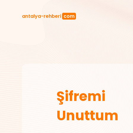
antalya
-rehberi
com
Şifremi
Unuttum