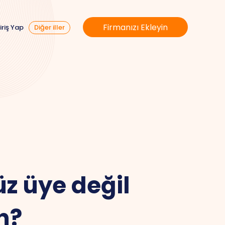
Firmanızı Ekleyin
iriş Yap
Diğer iller
z üye değil
n?