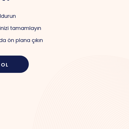
ldurun
inizi tamamlayın
a ön plana çıkın
 OL