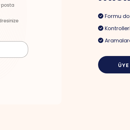
e-posta
Formu do
dresinize
Kontroller
Aramalard
ÜYE